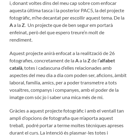
i, donant voltes dins del meu cap sobre com enfocar
aquesta última tasca i la posterior PAC5, la del projecte
fotogràfic, m’he decantat per escollir aquest tema. De la
A
a la
Z
. Un projecte que de ben segur em portarà
enfeinat, però del que espero treure’n molt de
rendiment.
Aquest projecte anirà enfocat a la realització de 26
fotografies, concretament de la
A
a la
Z
de l
‘alfabet
català
, totes i cadascuna d’elles relacionades amb
aspectes del meu dia a dia com poden ser, aficions, àmbit
laboral, família, amics, per a poder transmetre a tots
vosaltres, companys i companyes, amb el poder de la
imatge com sóc jo i saber una mica més de mi.
Gràcies a aquest projecte fotogràfic i amb el ventall tan
ampli d’opcions de fotografia que m’aporta aquest
treball, podré portar a terme moltes tècniques apreses
durant el curs. La intenció és plasmar-les totes i