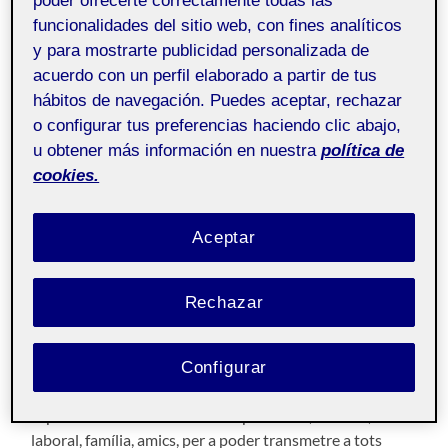
poder ofrecerte correctamente todas las
funcionalidades del sitio web, con fines analíticos
Taller de fotografia
Pública
y para mostrarte publicidad personalizada de
aula 1
acuerdo con un perfil elaborado a partir de tus
hábitos de navegación. Puedes aceptar, rechazar
Bona tarda, companys/es
o configurar tus preferencias haciendo clic abajo,
u obtener más información en nuestra
política de
Després d’estar llegint diferents projectes, agafant idees
cookies.
i, donant voltes dins del meu cap sobre com enfocar
aquesta última tasca i la posterior PAC5, la del projecte
fotogràfic, m’he decantat per escollir aquest tema. De
Aceptar
la
A
a la
Z
. Un projecte que de ben segur em portarà
enfeinat, però del que espero treure’n molt de
rendiment.
Rechazar
Aquest projecte anirà enfocat a la realització de 26
Configurar
fotografies, concretament de la
A
a la
Z
de l
‘alfabet
català
, totes i cadascuna d’elles relacionades amb
aspectes del meu dia a dia com poden ser, aficions, àmbit
laboral, família, amics, per a poder transmetre a tots